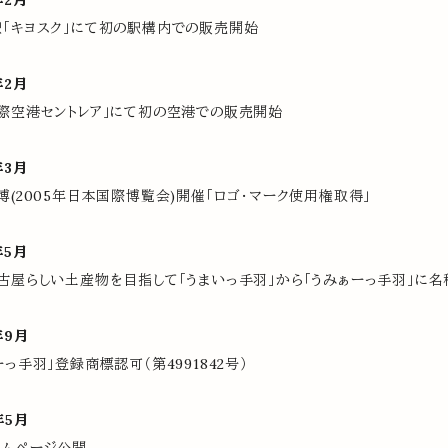
年2月
「キヨスク」にて初の駅構内での販売開始
年2月
際空港セントレア」にて初の空港での販売開始
年3月
博(2005年日本国際博覧会)開催「ロゴ・マーク使用権取得」
年5月
古屋らしい土産物を目指して「うまいっ手羽」から「うみぁーっ手羽」に
年9月
ーっ手羽」登録商標認可（第4991842号）
年5月