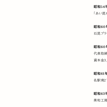
昭和54
「あい昆
昭和60
石昆ブラ
昭和60
代表取締
資本金3
昭和61
名駅南2
昭和63
美和工