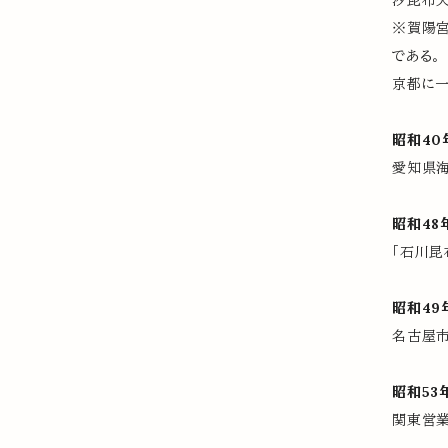
汐昆布
※賀陽宮
である。
京都に一
昭和40
愛知県海
昭和48
「石川昆
昭和49
名古屋市
昭和53
関東営業