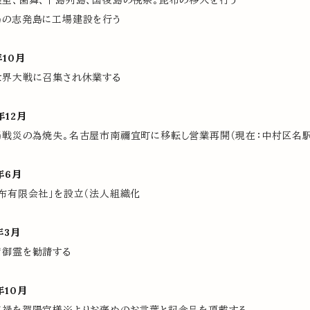
室、歯舞、千島列島、国後島の視察。昆布の移入を行う
島の志発島に工場建設を行う
年10月
世界大戦に召集され休業する
年12月
戦災の為焼失。名古屋市南禰宜町に移転し営業再開（現在：中村区名駅
年6月
布有限会社」を設立（法人組織化
年3月
荷御霊を勧請する
年10月