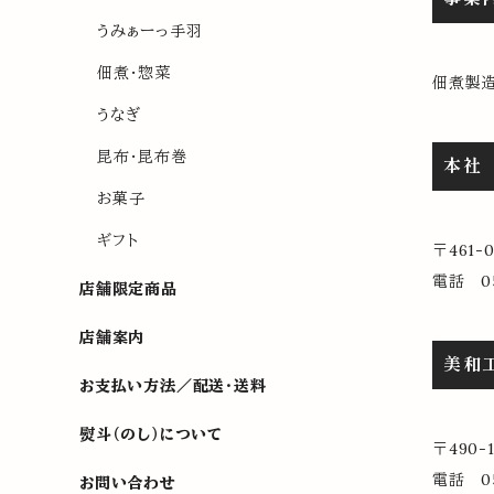
うみぁーっ手羽
佃煮・惣菜
佃煮製造
うなぎ
昆布・昆布巻
本社
お菓子
ギフト
〒461
電話 05
店舗限定商品
店舗案内
美和
お支払い方法／配送・送料
熨斗（のし）について
〒490
電話 05
お問い合わせ