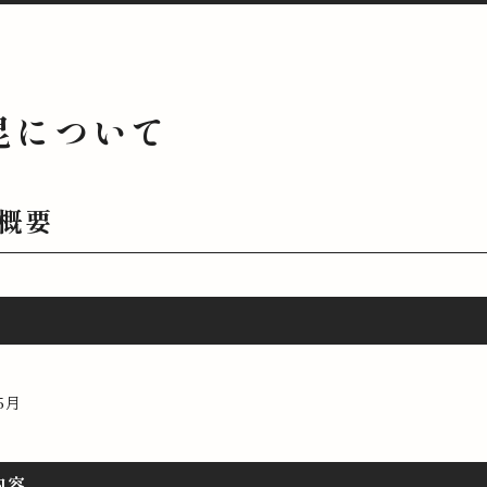
昆について
概要
5月
内容