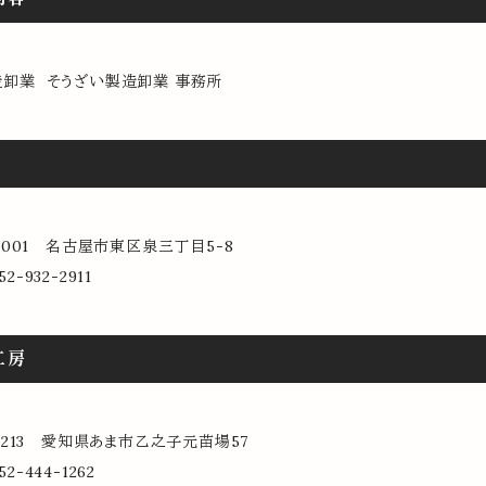
卸業 そうざい製造卸業 事務所
-0001 名古屋市東区泉三丁目5-8
2-932-2911
工房
-1213 愛知県あま市乙之子元苗場57
2-444-1262