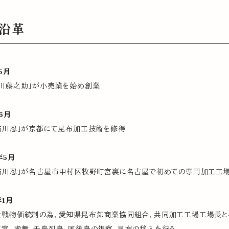
沿革
5月
川藤之助」が小売業を始め創業
6月
石川忍」が京都にて昆布加工技術を修得
年5月
「石川忍」が名古屋市中村区牧野町宮裏に名古屋で初めての専門加工工
年1月
大戦物価統制の為、愛知県昆布卸商業協同組合、共同加工工場工場長と