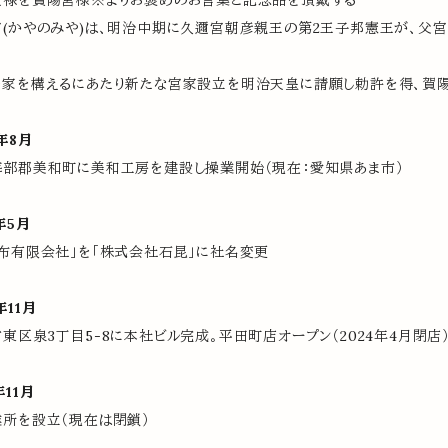
天禄を賀陽宮様※よりお褒めのお言葉と記念品を頂戴する
(かやのみや)は、明治中期に久邇宮朝彦親王の第2王子邦憲王が、父
家を構えるにあたり新たな宮家設立を明治天皇に請願し勅許を得、賀陽
年8月
部郡美和町に美和工房を建設し操業開始（現在：愛知県あま市）
年5月
布有限会社」を「株式会社石昆」に社名変更
年11月
東区泉3丁目5-8に本社ビル完成。平田町店オープン（2024年4月閉店
年11月
所を設立（現在は閉鎖）