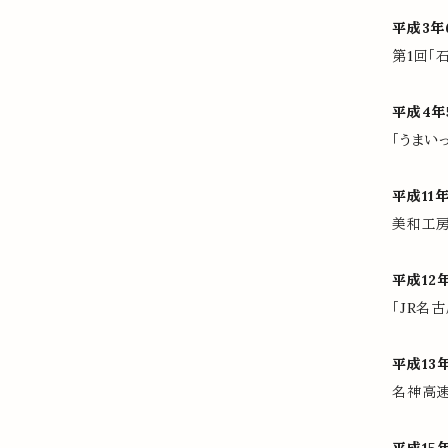
平成3年
第1回「
平成4年
「うまい
平成11年
美和工房
平成12
「JR名
平成13
名神高速