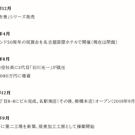
年12月
布巻」シリーズ発売
年4月
ンド50周年の祝賀会を名古屋国際ホテルで開催（現在は閉館）
年8月
役社長に3代目「石川光一」が就任
,080万円に増資
年12月
丁目8-8にビル完成。名駅南店（その後、柳橋本店）オープン（2019年9
年9月
房に第二工場を新築、佃煮加工工房として操業開始