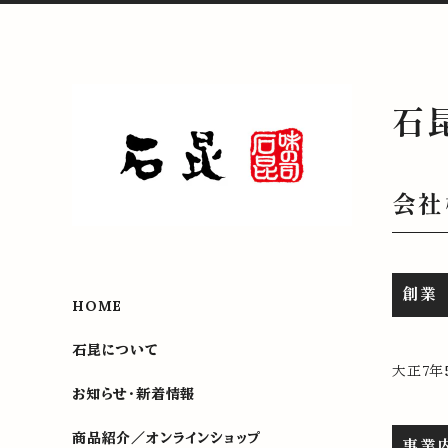
石
会社
創業
HOME
石昆について
大正7年
お知らせ・新着情報
商品紹介／オンラインショップ
事業