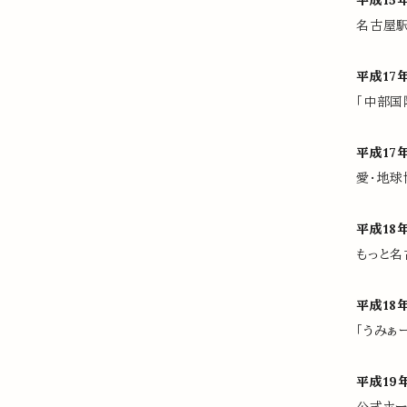
平成15
名古屋駅
平成17
「中部国
平成17
愛・地球
平成18
もっと名
平成18
「うみぁ
平成19