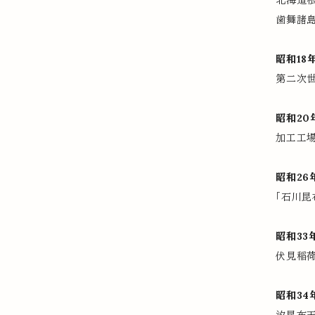
北海道根
歯舞諸
昭和18
第二次
昭和20
加工工場
昭和26
「石川昆
昭和33
伏見稲
昭和34